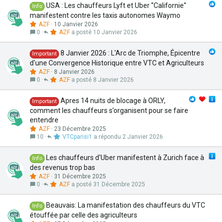
USA : Les chauffeurs Lyft et Uber ''Californie''
Info
manifestent contre les taxis autonomes Waymo
AZF
10 Janvier 2026
0
AZF
10 Janvier 2026
8 Janvier 2026 : L'Arc de Triomphe, Épicentre
Important
d'une Convergence Historique entre VTC et Agriculteurs
AZF
8 Janvier 2026
0
AZF
8 Janvier 2026
Apres 14 nuits de blocage à ORLY,
Important
comment les chauffeurs s’organisent pour se faire
entendre
AZF
23 Décembre 2025
10
VTCparisi1
2 Janvier 2026
Les chauffeurs d'Uber manifestent à Zurich face à
Info
des revenus trop bas
AZF
31 Décembre 2025
0
AZF
31 Décembre 2025
Beauvais: La manifestation des chauffeurs du VTC
Info
étouffée par celle des agriculteurs