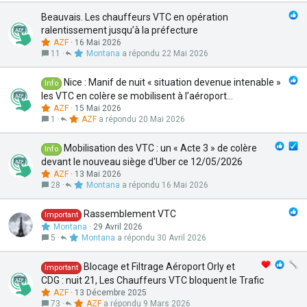
Beauvais. Les chauffeurs VTC en opération
ralentissement jusqu’à la préfecture
AZF
16 Mai 2026
11
Montana
22 Mai 2026
Nice : Manif de nuit « situation devenue intenable »
Info
les VTC en colère se mobilisent à l’aéroport...
AZF
15 Mai 2026
1
AZF
20 Mai 2026
Mobilisation des VTC : un « Acte 3 » de colère
Info
devant le nouveau siège d'Uber ce 12/05/2026
AZF
13 Mai 2026
28
Montana
16 Mai 2026
Rassemblement VTC
Important
Montana
29 Avril 2026
5
Montana
30 Avril 2026
Blocage et Filtrage Aéroport Orly et
Important
CDG : nuit 21, Les Chauffeurs VTC bloquent le Trafic
AZF
13 Décembre 2025
73
AZF
9 Mars 2026