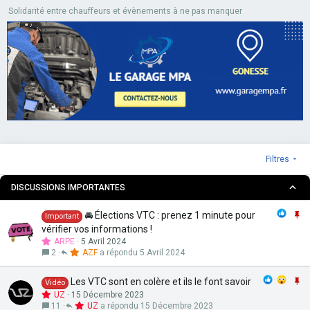
Solidarité entre chauffeurs et évènements à ne pas manquer
Filtres
DISCUSSIONS IMPORTANTES
I
🚘 Élections VTC : prenez 1 minute pour
Important
m
vérifier vos informations !
p
ARPE
5 Avril 2024
o
2
AZF
5 Avril 2024
r
t
I
Les VTC sont en colère et ils le font savoir
Vidéo
a
m
UZ
15 Décembre 2023
n
p
11
UZ
15 Décembre 2023