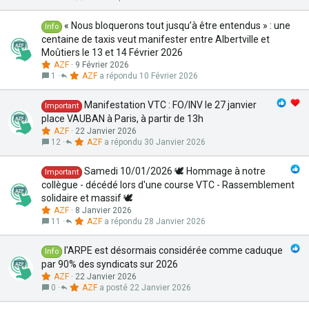
« Nous bloquerons tout jusqu’à être entendus » : une
Info
centaine de taxis veut manifester entre Albertville et
Moûtiers le 13 et 14 Février 2026
AZF
9 Février 2026
1
AZF
10 Février 2026
Manifestation VTC : FO/INV le 27 janvier
Important
place VAUBAN à Paris, à partir de 13h
AZF
22 Janvier 2026
12
AZF
30 Janvier 2026
Samedi 10/01/2026 🕊️ Hommage à notre
Important
collègue - décédé lors d'une course VTC - Rassemblement
solidaire et massif 🕊️
AZF
8 Janvier 2026
11
AZF
28 Janvier 2026
l'ARPE est désormais considérée comme caduque
Info
par 90% des syndicats sur 2026
AZF
22 Janvier 2026
0
AZF
22 Janvier 2026