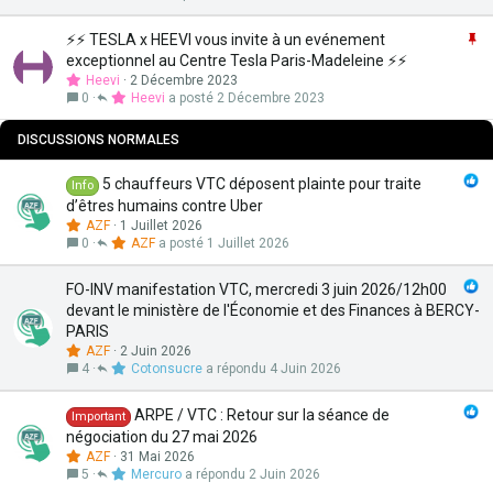
t
o
e
r
I
⚡⚡ TESLA x HEEVI vous invite à un evénement
t
m
exceptionnel au Centre Tesla Paris-Madeleine ⚡⚡
a
p
Heevi
2 Décembre 2023
n
o
0
Heevi
2 Décembre 2023
t
r
e
t
DISCUSSIONS NORMALES
a
n
5 chauffeurs VTC déposent plainte pour traite
Info
t
d’êtres humains contre Uber
e
AZF
1 Juillet 2026
0
AZF
1 Juillet 2026
FO-INV manifestation VTC, mercredi 3 juin 2026/12h00
devant le ministère de l'Économie et des Finances à BERCY-
PARIS
AZF
2 Juin 2026
4
Cotonsucre
4 Juin 2026
ARPE / VTC : Retour sur la séance de
Important
négociation du 27 mai 2026
AZF
31 Mai 2026
5
Mercuro
2 Juin 2026