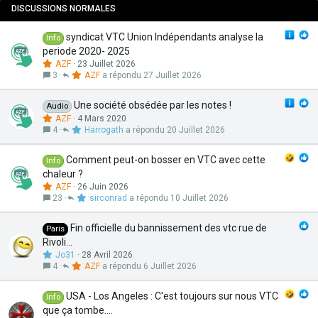
t
r
DISCUSSIONS NORMALES
e
t
a
syndicat VTC Union Indépendants analyse la
Info
n
periode 2020- 2025
t
AZF
23 Juillet 2026
e
3
AZF
27 Juillet 2026
Une société obsédée par les notes !
Audio
AZF
4 Mars 2020
4
Harrogath
20 Juillet 2026
Comment peut-on bosser en VTC avec cette
Info
chaleur ?
AZF
26 Juin 2026
23
sirconrad
10 Juillet 2026
Fin officielle du bannissement des vtc rue de
Paris
Rivoli...
Jo31
28 Avril 2026
4
AZF
6 Juillet 2026
USA - Los Angeles : C'est toujours sur nous VTC
Info
que ça tombe....