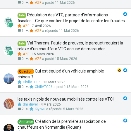
0
AZF
11 Mai 2026
Régulation des VTC, partage d’informations
Info
fiscales… Ce que contient le projet de loi contre les fraudes
AZF
7 Avril 2026
1
AZF
11 Mai 2026
Val Thorens: Faute de preuves, le parquet requiert la
Info
relaxe d’un chauffeur VTC accusé de marauder...
AZF
15 Mars 2026
0
AZF
15 Mars 2026
Qui est équipé d'un véhicule amphibie
Question
chinois ?
ChillVTC06
15 Mars 2026
0
ChillVTC06
15 Mars 2026
les taxis niçois de nouveau mobilisés contre les VTC !
dm driver
4 Mars 2026
2
Kiyovu
5 Mars 2026
Création de la première association de
Annonce
chauffeurs en Normandie (Rouen)