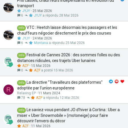
Prix cassés, chauffeurs indépendants et révolution du
transport
JYJY
25 Mai 2026
6
JYJY
28 Mai 2026
VTC : Heetch laisse désormais les passagers et les
Info
chauffeurs négocier directement le prix des courses
JYJY
24 Mai 2026
6
Montana
25 Mai 2026
Festival de Cannes 2026 : des sommes folles ou des
Info
distances ridicules, ces trajets Uber lunaires
AZF
15 Mai 2026
0
AZF
15 Mai 2026
La directive "Travailleurs des plateformes"
Info
adoptée par l'union européenne
R
Relaxing EP
11 Mars 2024
78
AZF
12 Mai 2026
Le saviez-vous pendant JO d’hiver à Cortina : Uber a
Info
miser « Uber Snowmobile » (motoneige) pour faire
découvrir l’envers du décor
AZF
11 Mai 2026