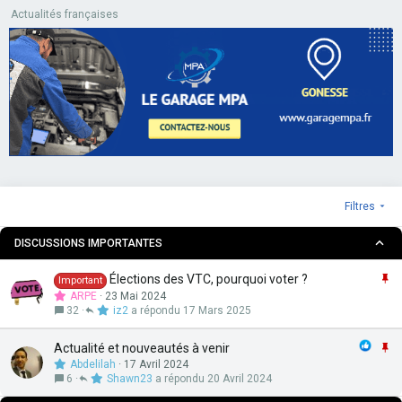
Actualités françaises
Filtres
DISCUSSIONS IMPORTANTES
I
Élections des VTC, pourquoi voter ?
Important
m
ARPE
23 Mai 2024
p
32
iz2
17 Mars 2025
o
r
I
Actualité et nouveautés à venir
t
m
Abdelilah
17 Avril 2024
a
p
6
Shawn23
20 Avril 2024
n
o