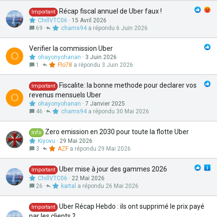
Récap fiscal annuel de Uber faux !
Important
ChillVTC06
15 Avril 2026
69
chams94
6 Juin 2026
Verifier la commission Uber
O
ohayonyohanan
3 Juin 2026
1
Flo78
3 Juin 2026
Fiscalite: la bonne methode pour declarer vos
Important
revenus mensuels Uber
O
ohayonyohanan
7 Janvier 2025
46
chams94
30 Mai 2026
Zero emission en 2030 pour toute la flotte Uber
Info
Kiyovu
29 Mai 2026
3
AZF
29 Mai 2026
Uber mise à jour des gammes 2026
Important
ChillVTC06
22 Mai 2026
26
kartal
26 Mai 2026
Uber Récap Hebdo : ils ont supprimé le prix payé
Important
par les clients ?