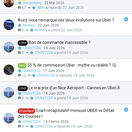
e
Heisenberg
23 Mai 2026
r
67
Altro
22 Juin 2026
m
é
Avez-vous remarqué ces deux évolutions sur Uber ?
Mistery
22 Juin 2026
0
Mistery
22 Juin 2026
Bon de commande inaccessible ?
Uber
ChillVTC06
19 Juin 2026
0
ChillVTC06
19 Juin 2026
55 % de commission Uber : mythe ou réalité ? 🤔
Info
Qatar2022
17 Juin 2026
12
ChillVTC06
18 Juin 2026
Le vrai prix d’un Nice Aéroport - Cannes en Uber X
Uber
ChillVTC06
18 Juin 2026
0
ChillVTC06
18 Juin 2026
Ecart récapitulatif mensuel UBER vs Détail
Important
des Courses !
ChillVTC06
16 Février 2026
8
ChillVTC06
16 Juin 2026