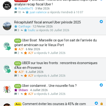
analyse recap fiscal Uber !
Rubellite75
3 Mai 2026
18
juan valence
Vendredi à 10:07
Récapitulatif fiscal annuel Uber période 2025
Carthage
12 Février 2026
3
toufic
30 Juillet 2026
Uber Boat : Marseille ce que l'on sait de l'arrivée du
Info
géant américain sur le Vieux-Port
AZF
6 Mai 2026
2
AZF
9 Juillet 2026
UBER sur tous les fronts : rencontres économiques
Info
d'Aix-en-Provence
AZF
6 Juillet 2026
1
AZF
6 Juillet 2026
Uber condamné... Une nouvelle fois ?
Info
Shibani
4 Juillet 2026
1
AZF
6 Juillet 2026
F
Comment éviter les courses à 45% de com
Avis