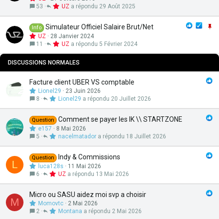
t
o
53
UZ
29 Août 2025
e
r
t
I
Simulateur Officiel Salaire Brut/Net
Info
a
m
UZ
28 Janvier 2024
n
p
11
UZ
5 Février 2024
t
o
e
r
DISCUSSIONS NORMALES
t
a
Facture client UBER VS comptable
n
Lionel29
23 Juin 2026
t
8
Lionel29
20 Juillet 2026
e
Comment se payer les IK \\ STARTZONE
Question
e157
8 Mai 2026
5
nacelmatador
18 Juillet 2026
Indy & Commissions
Question
L
luca128s
11 Mai 2026
6
UZ
13 Mai 2026
Micro ou SASU aidez moi svp a choisir
M
Momovtc
2 Mai 2026
2
Montana
2 Mai 2026