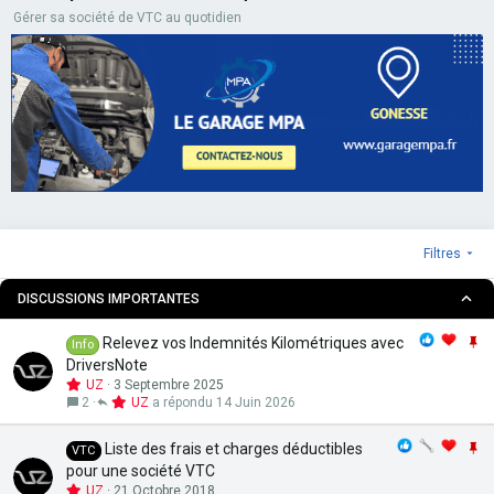
Gérer sa société de VTC au quotidien
Filtres
DISCUSSIONS IMPORTANTES
I
Relevez vos Indemnités Kilométriques avec
Info
m
DriversNote
p
UZ
3 Septembre 2025
o
2
UZ
14 Juin 2026
r
t
I
Liste des frais et charges déductibles
VTC
a
m
pour une société VTC
n
p
UZ
21 Octobre 2018