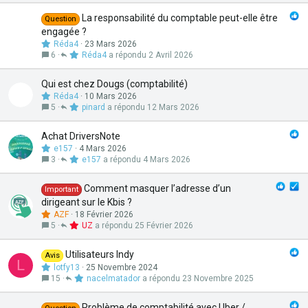
La responsabilité du comptable peut-elle être
Question
engagée ?
Réda4
23 Mars 2026
6
Réda4
2 Avril 2026
Qui est chez Dougs (comptabilité)
Réda4
10 Mars 2026
5
pinard
12 Mars 2026
Achat DriversNote
e157
4 Mars 2026
3
e157
4 Mars 2026
Comment masquer l’adresse d’un
Important
dirigeant sur le Kbis ?
AZF
18 Février 2026
5
UZ
25 Février 2026
Utilisateurs Indy
Avis
L
lotfy13
25 Novembre 2024
15
nacelmatador
23 Novembre 2025
Problème de comptabilité avec Uber /