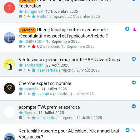
Question
Facturation
T
Tomgdn33
17 Novembre 2025
4
Réda4
22 Novembre 2025
S
Uber : Décalage entre revenus sur le
Question
o
récapitulatif mensuel et l'application/hebdo ?
n
ChillVTC06
15 Septembre 2025
d
3
UZ
15 Septembre 2025
a
g
Vente voiture perso à ma société SASU avec Dougs
e
anouarattn
26 Août 2025
7
daexpertise
27 Août 2025
Cherche expert comptable
many31
11 Juillet 2025
2
Jeje40
11 Juillet 2025
acompte TVA premier exercice
Réda4
11 Juillet 2025
1
daexpertise
11 Juillet 2025
Rentabilité absente pour AE ciblant 70k annuel brut -
Vous aussi ?