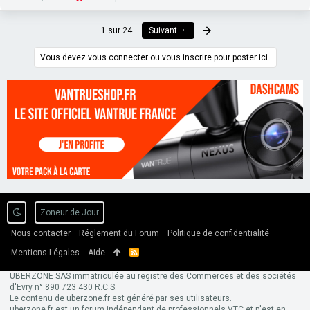
Dernier
1 sur 24
Suivant
Vous devez vous connecter ou vous inscrire pour poster ici.
Zoneur de Jour
Nous contacter
Réglement du Forum
Politique de confidentialité
Mentions Légales
Aide
R
S
S
UBERZONE SAS immatriculée au registre des Commerces et des sociétés
d'Evry n° 890 723 430 R.C.S.
Le contenu de uberzone.fr est généré par ses utilisateurs.
uberzone.fr est un forum indépendant de professionnels VTC et n'est en