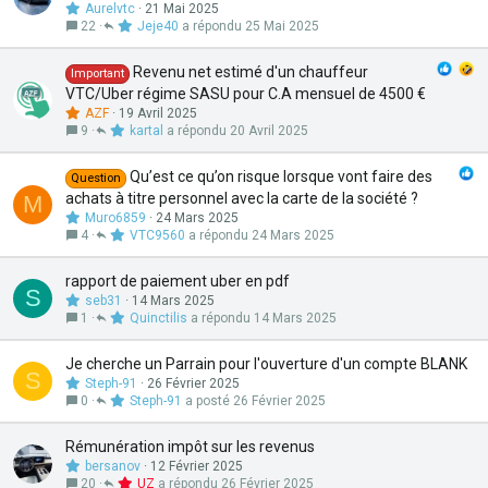
Aurelvtc
21 Mai 2025
22
Jeje40
25 Mai 2025
Revenu net estimé d'un chauffeur
Important
VTC/Uber régime SASU pour C.A mensuel de 4500 €
AZF
19 Avril 2025
9
kartal
20 Avril 2025
Qu’est ce qu’on risque lorsque vont faire des
Question
achats à titre personnel avec la carte de la société ?
M
Muro6859
24 Mars 2025
4
VTC9560
24 Mars 2025
rapport de paiement uber en pdf
S
seb31
14 Mars 2025
1
Quinctilis
14 Mars 2025
Je cherche un Parrain pour l'ouverture d'un compte BLANK
S
Steph-91
26 Février 2025
0
Steph-91
26 Février 2025
Rémunération impôt sur les revenus
bersanov
12 Février 2025
20
UZ
26 Février 2025