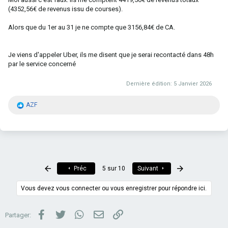
(4352,56€ de revenus issu de courses).
Alors que du 1er au 31 je ne compte que 3156,84€ de CA.
Je viens d'appeler Uber, ils me disent que je serai recontacté dans 48h
par le service concerné
Dernière édition:
5 Janvier 2026
R
AZF
é
a
c
t
i
o
n
Premier
Dernier
Préc
5 sur 10
Suivant
s
:
Vous devez vous connecter ou vous enregistrer pour répondre ici.
Facebook
Twitter
WhatsApp
Email
Lien
Partager: