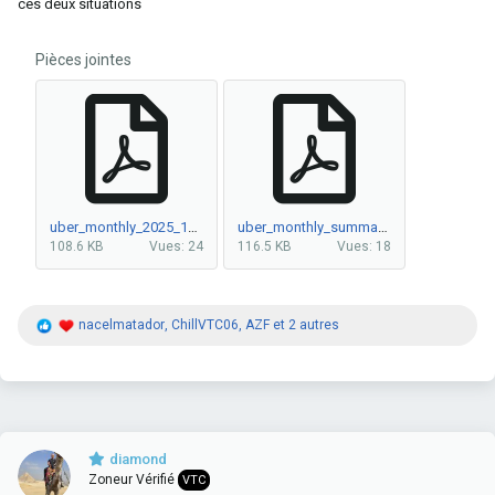
ces deux situations
Pièces jointes
uber_monthly_2025_12.pdf
uber_monthly_summary_2025_december.pdf
108.6 KB
Vues: 24
116.5 KB
Vues: 18
R
nacelmatador
,
ChillVTC06
,
AZF
et 2 autres
é
a
c
t
i
o
n
diamond
s
Zoneur Vérifié
VTC
: