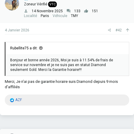
Zoneur Vérifié
VTC
14 Novembre 2025
133
151
Localité
Paris
Véhicule
TMY
4 Janvier 2026
#42
Rubellite75 a dit:
Bonjour et bonne année 2026, Moi je suis à 11.54% de frais de
service sur novembre et je ne suis pas en statut Diamond
seulement Gold. Merci la Garantie horaire!!!
Merci, Je n’ai pas de garantie horaire suis Diamond depuis 9 mois
d'affiliés
R
AZF
é
a
c
t
i
o
n