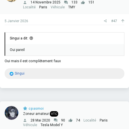
14 Novembre 2025
133
151
Localité
Paris
Véhicule
TMY
5 Janvier 2026
#47
Singui a dit:
Oui pareil
Oui mais il est complètement faux
R
Singui
é
a
c
t
i
o
n
cpasmoi
s
Zoneur amateur
VTC
:
28 Mai 2020
90
74
Localité
Paris
Véhicule
Tesla Model Y