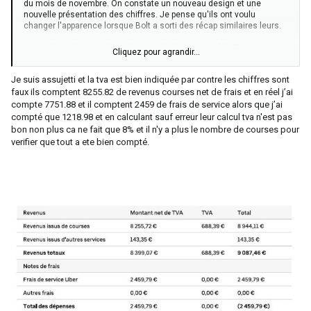
du mois de novembre. On constate un nouveau design et une
nouvelle présentation des chiffres. Je pense qu'ils ont voulu
changer l'apparence lorsque Bolt a sorti des récap similaires leurs.
Autre chose il apparaît que des sociétés assujetti à la TVA ont un
Cliquez pour agrandir...
récapitulatif mentionnant une TVA à zéro, chose qui n'est pas
normal. Vérifiez bien vos récap si vous êtes assujetti le montant de
Je suis assujetti et la tva est bien indiquée par contre les chiffres sont
la TVA doit bien apparaître et si vous êtes en franchise en base de
faux ils comptent 8255.82 de revenus courses net de frais et en réel j’ai
TVA forcément dans votre équipe la TVA doit être à zéro. Voici deux
screen exemple de ces deux situations
compte 7751.88 et il comptent 2459 de frais de service alors que j’ai
compté que 1218.98 et en calculant sauf erreur leur calcul tva n'est pas
bon non plus ca ne fait que 8% et il n'y a plus le nombre de courses pour
verifier que tout a ete bien compté.