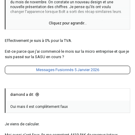
du mois de novembre. On constate un nouveau design et une
nouvelle présentation des chiffres. Je pense qu'ils ont voulu
changer l'apparence lorsque Bolt a sorti des récap similaires leurs.
Autre chose il apparaît que des sociétés assujetti à la TVA ont un
Cliquez pour agrandir...
récapitulatif mentionnant une TVA à zéro, chose qui n'est pas
normal. Vérifiez bien vos récap si vous êtes assujetti le montant de
la TVA doit bien apparaître et si vous êtes en franchise en base de
Effectivement je suis à 0% pour la TVA.
TVA forcément dans votre équipe la TVA doit être à zéro. Voici deux
screen exemple de ces deux situations
Est-ce parce que j'ai commencé le mois sur la micro entreprise et que je
suis passé sur la SASU en cours ?
Messages Fusionnés
5 Janvier 2026
diamond a dit:
Oui mais il est complètement faux
Je viens de calculer.
Moi aussi c'est faux. Ils me comptent 4419,56€ de revenus totaux