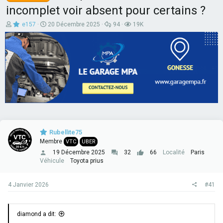
incomplet voir absent pour certains ?
A
D
R
V
e157
20 Décembre 2025
94
19K
u
a
é
u
t
t
p
e
e
e
o
s
u
d
n
r
e
s
d
d
e
e
é
s
l
b
a
u
d
t
i
s
c
Rubellite75
u
Membre
VTC
UBER
s
s
19 Décembre 2025
32
66
Localité
Paris
i
Véhicule
Toyota prius
o
n
4 Janvier 2026
#41
diamond a dit: