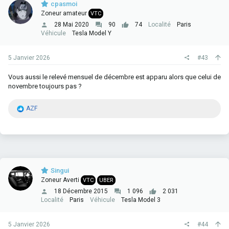
cpasmoi
s
Zoneur amateur
VTC
:
28 Mai 2020
90
74
Localité
Paris
Véhicule
Tesla Model Y
5 Janvier 2026
#43
Vous aussi le relevé mensuel de décembre est apparu alors que celui de
novembre toujours pas ?
R
AZF
é
a
c
t
i
o
n
Singui
s
Zoneur Averti
VTC
UBER
:
18 Décembre 2015
1 096
2 031
Localité
Paris
Véhicule
Tesla Model 3
5 Janvier 2026
#44