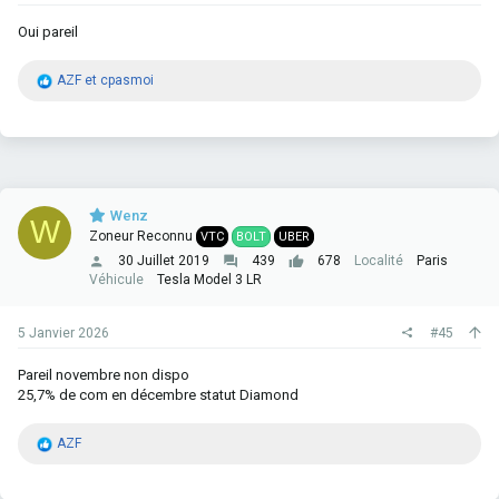
Oui pareil
R
AZF
et
cpasmoi
é
a
c
t
i
o
n
Wenz
s
W
Zoneur Reconnu
VTC
BOLT
UBER
:
30 Juillet 2019
439
678
Localité
Paris
Véhicule
Tesla Model 3 LR
5 Janvier 2026
#45
Pareil novembre non dispo
25,7% de com en décembre statut Diamond
R
AZF
é
a
c