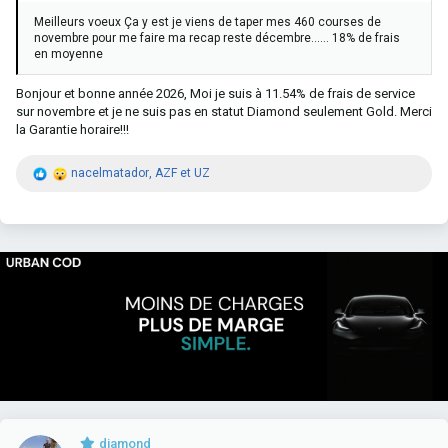
Meilleurs voeux Ça y est je viens de taper mes 460 courses de
novembre pour me faire ma recap reste décembre...... 18% de frais
en moyenne
Bonjour et bonne année 2026, Moi je suis à 11.54% de frais de service
sur novembre et je ne suis pas en statut Diamond seulement Gold. Merci
la Garantie horaire!!!
R
nacelmatador
,
AZF
et
UZ
é
a
c
t
i
o
n
s
:
diamond