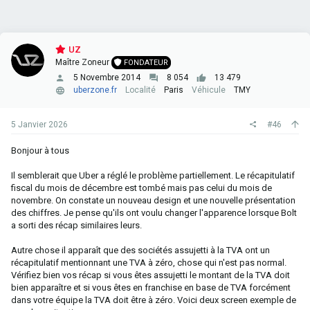
UZ
Maître Zoneur
FONDATEUR
5 Novembre 2014
8 054
13 479
uberzone.fr
Localité
Paris
Véhicule
TMY
5 Janvier 2026
#46
Bonjour à tous
Il semblerait que Uber a réglé le problème partiellement. Le récapitulatif
fiscal du mois de décembre est tombé mais pas celui du mois de
novembre. On constate un nouveau design et une nouvelle présentation
des chiffres. Je pense qu'ils ont voulu changer l'apparence lorsque Bolt
a sorti des récap similaires leurs.
Autre chose il apparaît que des sociétés assujetti à la TVA ont un
récapitulatif mentionnant une TVA à zéro, chose qui n'est pas normal.
Vérifiez bien vos récap si vous êtes assujetti le montant de la TVA doit
bien apparaître et si vous êtes en franchise en base de TVA forcément
dans votre équipe la TVA doit être à zéro. Voici deux screen exemple de