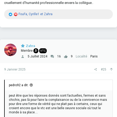
Messages Fusionnés
9 Janvier 2025
cruellement d’humanité professionnelle envers la collègue..
R
FouFa
,
Cyrille1
et
Zahra
é
être à son compte, c'est une autre préparation que de gratter une
a
carte pro par un moyen ou un autre et de voir sur un forum si y'a du
c
taf....
t
i
o
n
Zahra
s
Membre
VTC
:
5 Juillet 2024
16
9
Localité
Paris
9 Janvier 2025
#25
pedro92 a dit:
peut être que les réponses donnés sont factuelles, fermes et sans
chichis, pas là pour faire la complaisance ou de la connivence mais
pour dire une forme de vérité qui ne plait pas à certains, ceux qui
croient encore que le vtc est une belle oeuvre sociale où tout le
monde à sa place....