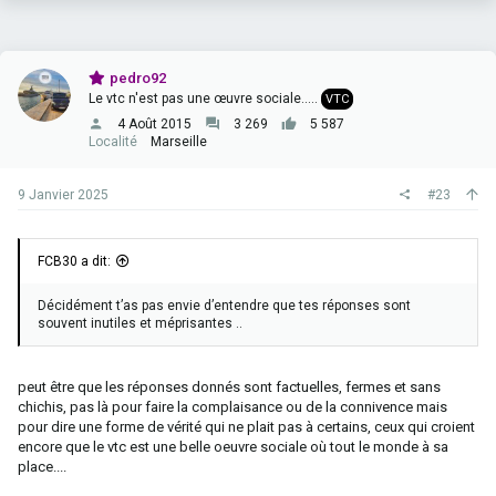
t
i
o
n
pedro92
s
Le vtc n'est pas une œuvre sociale.....
VTC
:
4 Août 2015
3 269
5 587
Localité
Marseille
9 Janvier 2025
#23
FCB30 a dit:
Décidément t’as pas envie d’entendre que tes réponses sont
souvent inutiles et méprisantes ..
peut être que les réponses donnés sont factuelles, fermes et sans
chichis, pas là pour faire la complaisance ou de la connivence mais
pour dire une forme de vérité qui ne plait pas à certains, ceux qui croient
encore que le vtc est une belle oeuvre sociale où tout le monde à sa
place....