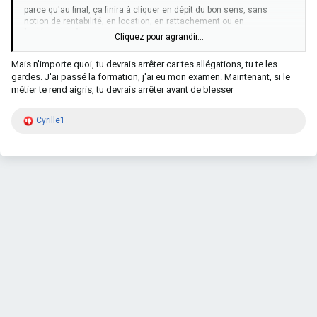
parce qu'au final, ça finira à cliquer en dépit du bon sens, sans
notion de rentabilité, en location, en rattachement ou en
"indépendant" ....
Cliquez pour agrandir...
l'algorithme va gâter un mois et puis , il fera comme avec les
Mais n'importe quoi, tu devrais arrêter car tes allégations, tu te les
copains , le minimum syndical, pas plus, pas moins.
gardes. J'ai passé la formation, j'ai eu mon examen. Maintenant, si le
métier te rend aigris, tu devrais arrêter avant de blesser
Messages Fusionnés
9 Janvier 2025
R
Cyrille1
é
a
être à son compte, c'est une autre préparation que de gratter une
c
carte pro par un moyen ou un autre et de voir sur un forum si y'a du
t
taf....
i
o
n
s
: