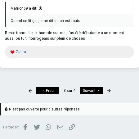
Marrion69 a dit:
Quand on lit ça, je me dit qu'on est foutu...
Reste tranquille, et humble surtout, t’as été débutante à un moment
aussi où tu t’interrogeais sur plein de choses
R
Zahra
é
a
c
t
i
o
n
Premier
Dernier
Préc
3 sur 4
Suivant
s
:
N'est pas ouverte pour d'autres réponses.
Facebook
Twitter
WhatsApp
Email
Lien
Partager: