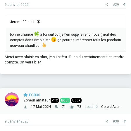
9 Janvier 2025
#29
Jerome33 a dit:
bonne chance
à toi surtout je t’en supplie rend nous (moi) des
comptes dans 8mois stp
ça pourrait intéresser tous les prochain
nouveau chauffeur
Merci avec plaisir en plus, je suis têtu. Tu as du certainement t'en rendre
compte. On verra bien
FCB30
Zoneur amateur
VTC
BOLT
UBER
17 Mai 2024
71
73
Localité
Cote d'Azur
9 Janvier 2025
#30