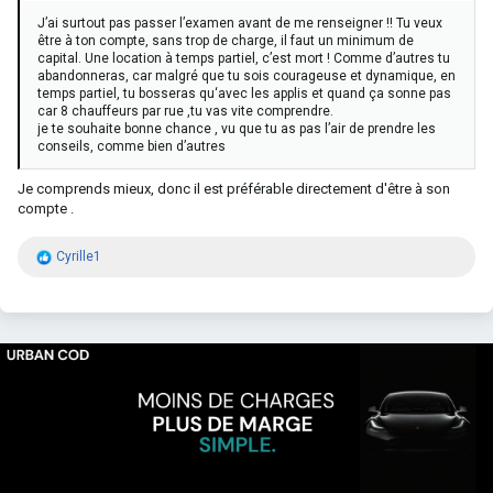
J’ai surtout pas passer l’examen avant de me renseigner !! Tu veux
être à ton compte, sans trop de charge, il faut un minimum de
capital. Une location à temps partiel, c’est mort ! Comme d’autres tu
abandonneras, car malgré que tu sois courageuse et dynamique, en
temps partiel, tu bosseras qu‘avec les applis et quand ça sonne pas
car 8 chauffeurs par rue ,tu vas vite comprendre.
je te souhaite bonne chance , vu que tu as pas l’air de prendre les
conseils, comme bien d’autres
Je comprends mieux, donc il est préférable directement d'être à son
compte .
R
Cyrille1
é
a
c
t
i
o
n
s
: