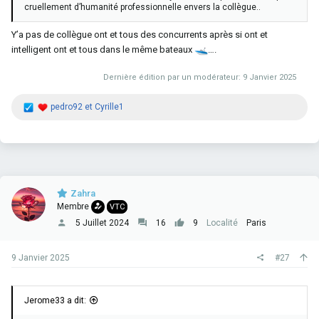
cruellement d’humanité professionnelle envers la collègue..
Y’a pas de collègue ont et tous des concurrents après si ont et
intelligent ont et tous dans le même bateaux
….
Dernière édition par un modérateur:
9 Janvier 2025
R
pedro92
et
Cyrille1
é
a
c
t
i
o
n
Zahra
s
Membre
VTC
:
5 Juillet 2024
16
9
Localité
Paris
9 Janvier 2025
#27
Jerome33 a dit: