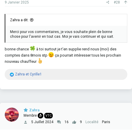
fort que nous !!
9 Janvier 2025
#28
Une chose a dire clic et prend tes courses de m..... à 9€ en croyant
que tu et le maître du monde
dans 6mois t’es fini
Zahra a dit:
Messages Fusionnés
9 Janvier 2025
Merci pour vos commentaires, je vous souhaite plein de bonne
chose pour l'avenir en tout cas. Moi je vais continuer et qui sait.
Formation à 20€ ont et tous capable de le faire à l’époque c’était
bonne chance
à toi surtout je t’en supplie rend nous (moi) des
1600 environ et deux mois il fallait avoir un vrai projet et pas juste
comptes dans 8mois stp
ça pourrait intéresser tous les prochain
cliquer les anciens je suis désoler mais ont et dans la m..... avec
c’est gens là !
nouveau chauffeur
Messages Fusionnés
9 Janvier 2025
R
Zahra
et
Cyrille1
é
a
c
t
Y’a pas de collègue ont et tous des concurrents après si ont et
i
intelligent ont et tous dans le même bateaux
….
o
n
Zahra
s
Membre
VTC
:
5 Juillet 2024
16
9
Localité
Paris