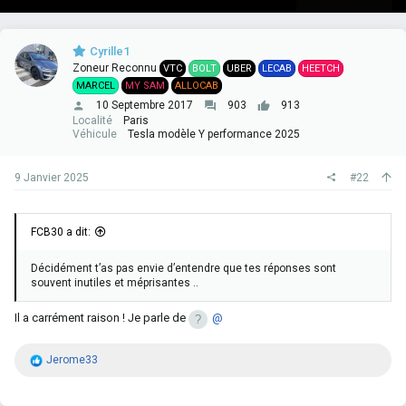
Cyrille1
Zoneur Reconnu
VTC
BOLT
UBER
LECAB
HEETCH
MARCEL
MY SAM
ALLOCAB
10 Septembre 2017
903
913
Localité
Paris
Véhicule
Tesla modèle Y performance 2025
9 Janvier 2025
#22
FCB30 a dit:
Décidément t’as pas envie d’entendre que tes réponses sont
souvent inutiles et méprisantes ..
Il a carrément raison ! Je parle de
@
R
Jerome33
é
a
c