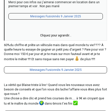
Merci pour ces infos oui j'aimerai commencer en location dans un
premier temps et voir . Non pas marié
Messages Fusionnés
9 Janvier 2025
Cliquez pour agrandir...
Je suis sur paris. Je sais que certains prennent 60% du chiffre mais
vous prête un véhicule et prennent en charge le reste . C'est rude
60%du chiffre et prête un véhicule mais dans quel monde tu vie???? À
mais ça permet de voir .
quelle heure tu essaye de gagner un petit peu d’argent ? Paie pour voir ?
Donne moi 150 € par jour et je te mais sur mon fauteuil avant et je te
montre le métier !!!! Et sans risque sans rien payer
de plus !!!!!
Messages Fusionnés
9 Janvier 2025
La vérité qui Blaise triste à lire ! Quand vous les nouveaux vous avez
besoin de conseils et que l’on vous dis lache l’affaire vous êtes plus fort
que nous !!
Une chose a dire clic et prend tes courses de m..... à 9€ en croyant que
tu et le maître du monde
dans 6mois t’es fini