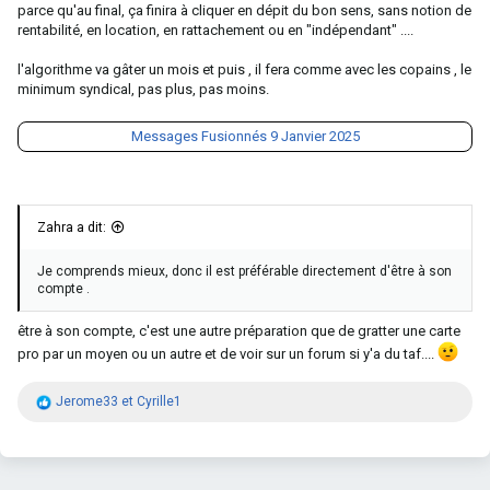
parce qu'au final, ça finira à cliquer en dépit du bon sens, sans notion de
rentabilité, en location, en rattachement ou en "indépendant" ....
l'algorithme va gâter un mois et puis , il fera comme avec les copains , le
minimum syndical, pas plus, pas moins.
Messages Fusionnés
9 Janvier 2025
Zahra a dit:
Je comprends mieux, donc il est préférable directement d'être à son
compte .
être à son compte, c'est une autre préparation que de gratter une carte
pro par un moyen ou un autre et de voir sur un forum si y'a du taf....
R
Jerome33
et
Cyrille1
é
a
c
t
i