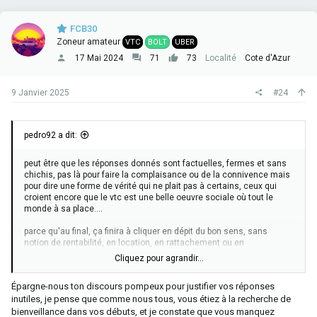
o
n
FCB30
s
Zoneur amateur
VTC
BOLT
UBER
:
17 Mai 2024
71
73
Localité
Cote d'Azur
9 Janvier 2025
#24
pedro92 a dit:
peut être que les réponses donnés sont factuelles, fermes et sans
chichis, pas là pour faire la complaisance ou de la connivence mais
pour dire une forme de vérité qui ne plait pas à certains, ceux qui
croient encore que le vtc est une belle oeuvre sociale où tout le
monde à sa place....
parce qu'au final, ça finira à cliquer en dépit du bon sens, sans
notion de rentabilité, en location, en rattachement ou en
"indépendant" ....
Cliquez pour agrandir...
l'algorithme va gâter un mois et puis , il fera comme avec les
Épargne-nous ton discours pompeux pour justifier vos réponses
copains , le minimum syndical, pas plus, pas moins.
inutiles, je pense que comme nous tous, vous étiez à la recherche de
bienveillance dans vos débuts, et je constate que vous manquez