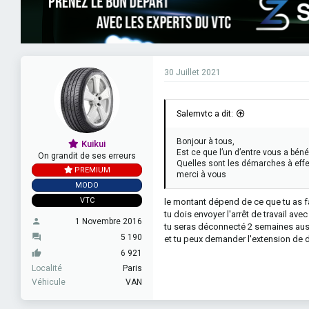
n
s
:
30 Juillet 2021
Salemvtc a dit:
Bonjour à tous,
Kuikui
Est ce que l’un d’entre vous a béné
On grandit de ses erreurs
Quelles sont les démarches à effect
PREMIUM
merci à vous
MODO
VTC
le montant dépend de ce que tu as fa
tu dois envoyer l'arrêt de travail avec
1 Novembre 2016
tu seras déconnecté 2 semaines aussi
5 190
et tu peux demander l'extension 
6 921
Localité
Paris
Véhicule
VAN