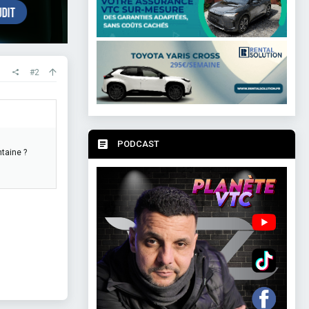
#2
PODCAST
ntaine ?