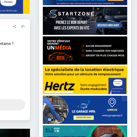
#1
antaine ?