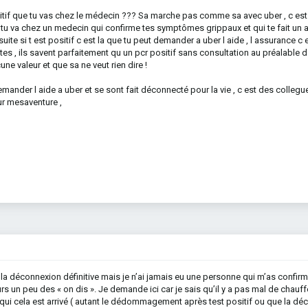
sitif que tu vas chez le médecin ??? Sa marche pas comme sa avec uber , c est
va chez un medecin qui confirme tes symptômes grippaux et qui te fait un arr
ite si t est positif c est la que tu peut demander a uber l aide , l assurance c e
êtes , ils savent parfaitement qu un pcr positif sans consultation au préalable
e valeur et que sa ne veut rien dire !
demander l aide a uber et se sont fait déconnecté pour la vie , c est des colle
ur mesaventure ,
 la déconnexion définitive mais je n’ai jamais eu une personne qui m’as confirm
urs un peu des « on dis ». Je demande ici car je sais qu’il y a pas mal de chauff
qui cela est arrivé ( autant le dédommagement après test positif ou que la dé