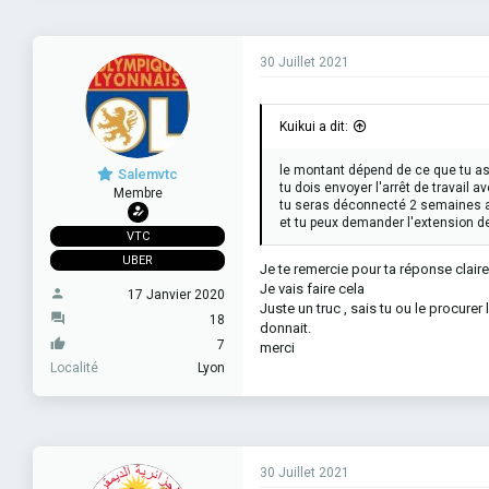
30 Juillet 2021
Kuikui a dit:
le montant dépend de ce que tu as 
Salemvtc
tu dois envoyer l'arrêt de travail av
Membre
tu seras déconnecté 2 semaines au
et tu peux demander l'extension
VTC
UBER
Je te remercie pour ta réponse clair
Je vais faire cela
17 Janvier 2020
Juste un truc , sais tu ou le procurer 
18
donnait.
7
merci
Localité
Lyon
30 Juillet 2021