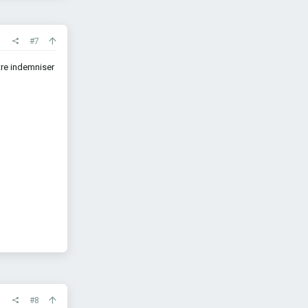
#7
être indemniser
#8