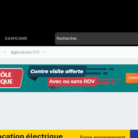
DASHCAMS
C
Applications VTC