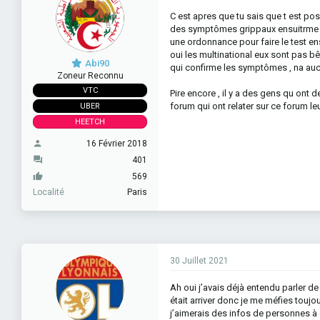
C est apres que tu sais que t est po
des symptômes grippaux ensuitrme tu 
une ordonnance pour faire le test ensu
oui les multinational eux sont pas b
Abi90
qui confirme les symptômes , na aucun
Zoneur Reconnu
VTC
Pire encore , il y a des gens qu ont 
forum qui ont relater sur ce forum le
UBER
HEETCH
16 Février 2018
401
569
Localité
Paris
30 Juillet 2021
Ah oui j’avais déjà entendu parler de
était arriver donc je me méfies toujo
j’aimerais des infos de personnes à 