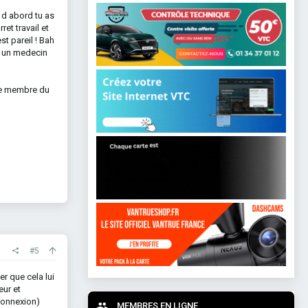
 d abord tu as
et travail et
st pareil ! Bah
 d un medecin
gue membre du
#5
er que cela lui
eur et
connexion)
MEMBRES EN LIGNE