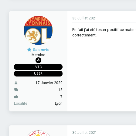
30 Juillet 2021
En fait j’ai été tester positif ce mat
correctement.
Salemvtc
Membre
VTC
UBER
17 Janvier 2020
18
7
Localité
Lyon
30 Juillet 2021