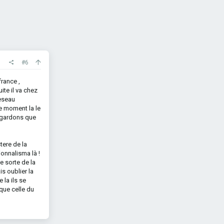
#6
rance ,
ite il va chez
reseau
 ce moment la le
regardons que
tere de la
ionnalisma là !
me sorte de la
is oublier la
 la ils se
que celle du