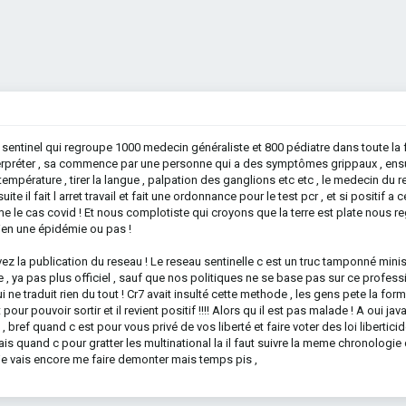
 sentinel qui regroupe 1000 medecin généraliste et 800 pédiatre dans toute la f
interpréter , sa commence par une personne qui a des symptômes grippaux , ensu
 température , tirer la langue , palpation des ganglions etc etc , le medecin du 
uite il fait l arret travail et fait une ordonnance pour le test pcr , et si positif a
e le cas covid ! Et nous complotiste qui croyons que la terre est plate nous 
bien une épidémie ou pas !
ez la publication du reseau ! Le reseau sentinelle c est un truc tamponné minis
 , ya pas plus officiel , sauf que nos politiques ne se base pas sur ce profess
ui ne traduit rien du tout ! Cr7 avait insulté cette methode , les gens pete la for
 pour pouvoir sortir et il revient positif !!!! Alors qu il est pas malade ! A oui java
 bref quand c est pour vous privé de vos liberté et faire voter des loi liberticide
s quand c pour gratter les multinational la il faut suivre la meme chronologie 
e je vais encore me faire demonter mais temps pis ,