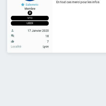
En tout cas merci pour les infos
Salemvtc
Membre
VTC
UBER
17 Janvier 2020
18
7
Localité
Lyon