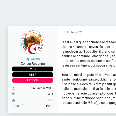
30 Juillet 2021
C est aunsi que fonctionne le reseau
depuis 40 ans , ils savent faire et 
le medecin qui l occulte , il prend sa
sentinelle confirme l etat grippal , ens
Abi90
medecin du reseau sentinelle confirm
Zoneur Reconnu
le reseau sentinel pour savoir si ya 
VTC
Tout les mardi depuis 40 ans vous av
UBER
santé , sorbonne, santé public france
HEETCH
Il se base sur des faux test positif q
16 Février 2018
salle de musculation il va faire le test
nouvelle maladie du asymptotique !!! ,
401
base sur une méthode pcr bidon , mai
569
reseau sentinelle !!! Bref je sens qu
Localité
Paris