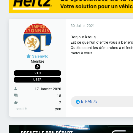
e
e
o
s
u
d
n
r
e
s
d
d
e
e
é
s
l
b
30 Juillet 2021
a
u
d
t
Bonjour à tous,
i
Est ce que l’un d’entre vous a bénéfi
s
Quelles sont les démarches à effectue
c
merci à vous
u
Salemvtc
s
Membre
s
i
o
VTC
n
UBER
17 Janvier 2020
18
R
ETHAN 75
7
é
Localité
Lyon
a
c
t
i
o