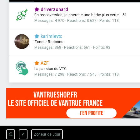
driverzonard
En reconversion, je cherche une herbe plus verte.
·
51
Messages
4 970
Réactions
8 627
Points
113
karimlevtc
Zoneur Reconnu
Messages
368
Réactions
661
Points
93
AZF
La passion du VTC
Messages
7 298
Réactions
7 545
Points
113
Zoneur de Jour