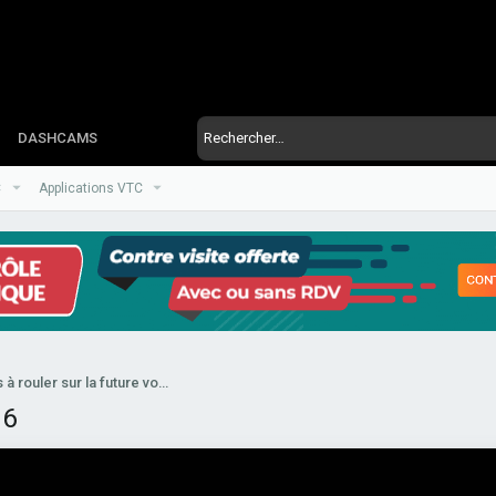
DASHCAMS
C
Applications VTC
Les VTC seront autorisés à rouler sur la future voie dédiée du périphérique - Site officiel "paris.fr" du 17/09/24 👍
16