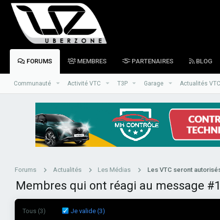
FORUMS
MEMBRES
PARTENAIRES
BLOG
Communauté
Activité VTC
T3P
Garage
Actualités VT
Forums
Actualités
Les Médias
Membres qui ont réagi au message #
Tous
(3)
Je valide
(3)