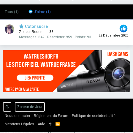
Tous
(1)
J'aime
(1)
Cotonsucre
Zoneur Reconnu
·
38
22 Décembre 2025
Messages
842
Réactions
959
Points
93
Zoneur de Jour
Nous contacter
Réglement du Forum
Politique de confidentialité
Mentions Légales
Aide
R
S
S