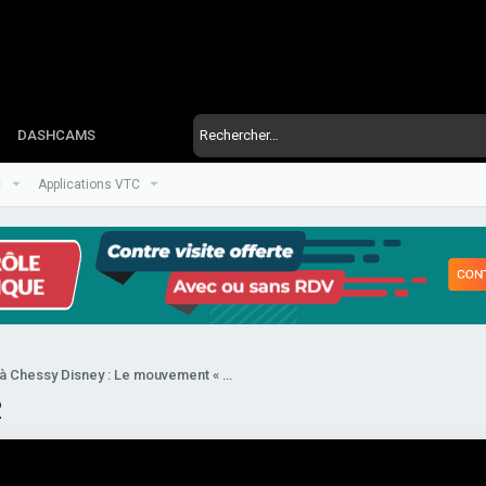
DASHCAMS
C
Applications VTC
Blocage VTC à Chessy Disney : Le mouvement « 2 € ou rien » prend de l'ampleur !
2