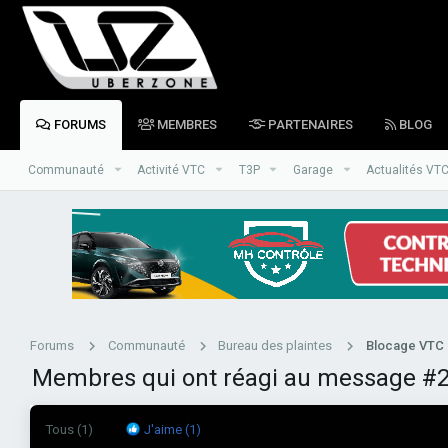
FORUMS
MEMBRES
PARTENAIRES
BLOG
Communauté
Activité VTC
T3P
Garage
Actualités VT
Forums
Communauté
Bureau des plaintes
Membres qui ont réagi au message #
Tous
(1)
J'aime
(1)