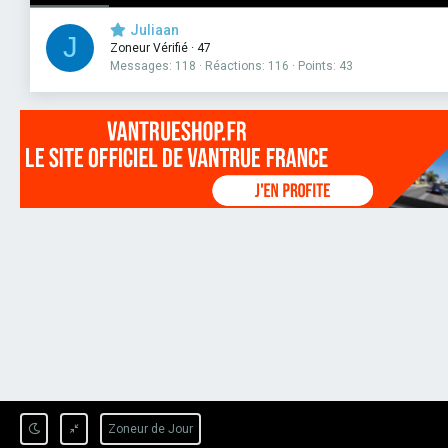
Juliaan
J
Zoneur Vérifié
·
47
Messages
118
Réactions
116
Points
43
Zoneur de Jour