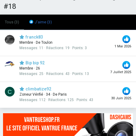
#18
Tous
(3)
J'aime
(3)
franck83
Membre
·
De
Toulon
1 Mai 2026
Messages
11
Réactions
19
Points
3
Bip bip 92
Membre
·
26
7 Juillet 2025
Messages
25
Réactions
43
Points
13
climbatize92
C
Zoneur Vérifié
·
34
·
De
Paris
30 Juin 2025
Messages
112
Réactions
125
Points
43