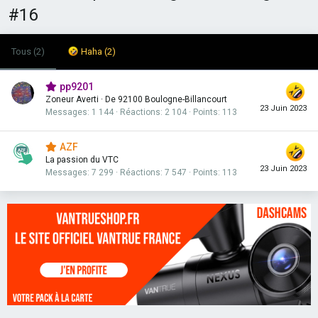
#16
Tous
(2)
Haha
(2)
pp9201
Zoneur Averti
·
De
92100 Boulogne-Billancourt
23 Juin 2023
Messages
1 144
Réactions
2 104
Points
113
AZF
La passion du VTC
23 Juin 2023
Messages
7 299
Réactions
7 547
Points
113