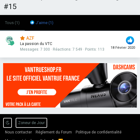
#15
Tous
(1)
J'aime
(1)
AZF
La passion du VTC
18 Février 2020
Messages
7 300
Réactions
7 549
Points
113
Zoneur de Jour
Nous contacter
Réglement du Forum
Politique de confidentialité