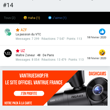
#14
Tous
(2)
Haha
(1)
J'aime
(1)
AZF
La passion du VTC
18 Février 2020
Messages
7 299
Réactions
7 547
Points
113
UZ
Maître Zoneur
·
48
·
De
Paris
18 Février 2020
Messages
8 054
Réactions
13 479
Points
113