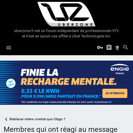
uberzone.fr est un forum indépendant de professionnels VTC
et n'est en aucun cas affilié à Uber Technologies Inc.
Blablacar même combat que Citygo ?
Membres qui ont réagi au message