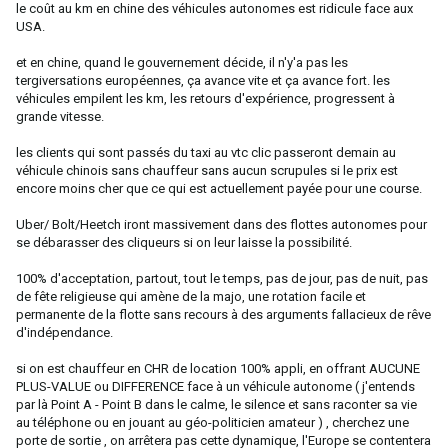
le coût au km en chine des véhicules autonomes est ridicule face aux
USA.
et en chine, quand le gouvernement décide, il n'y'a pas les
tergiversations européennes, ça avance vite et ça avance fort. les
véhicules empilent les km, les retours d'expérience, progressent à
grande vitesse.
les clients qui sont passés du taxi au vtc clic passeront demain au
véhicule chinois sans chauffeur sans aucun scrupules si le prix est
encore moins cher que ce qui est actuellement payée pour une course.
Uber/ Bolt/Heetch iront massivement dans des flottes autonomes pour
se débarasser des cliqueurs si on leur laisse la possibilité.
100% d'acceptation, partout, tout le temps, pas de jour, pas de nuit, pas
de fête religieuse qui amène de la majo, une rotation facile et
permanente de la flotte sans recours à des arguments fallacieux de rêve
d'indépendance.
si on est chauffeur en CHR de location 100% appli, en offrant AUCUNE
PLUS-VALUE ou DIFFERENCE face à un véhicule autonome ( j'entends
par là Point A - Point B dans le calme, le silence et sans raconter sa vie
au téléphone ou en jouant au géo-politicien amateur ) , cherchez une
porte de sortie , on arrêtera pas cette dynamique, l'Europe se contentera