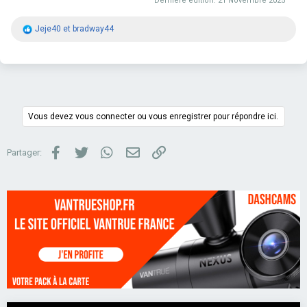
Dernière édition:
21 Novembre 2025
R
Jeje40
et
bradway44
é
a
c
t
i
o
n
s
Vous devez vous connecter ou vous enregistrer pour répondre ici.
:
Facebook
Twitter
WhatsApp
Email
Lien
Partager: