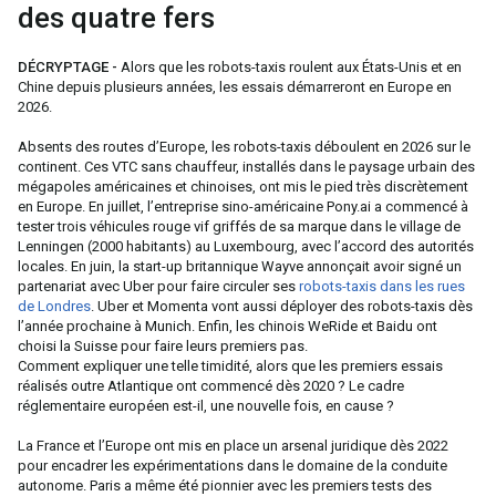
des quatre fers
DÉCRYPTAGE -
Alors que les robots-taxis roulent aux États-Unis et en
Chine depuis plusieurs années, les essais démarreront en Europe en
2026.
Absents des routes d’Europe, les robots-taxis déboulent en 2026 sur le
continent. Ces VTC sans chauffeur, installés dans le paysage urbain des
mégapoles américaines et chinoises, ont mis le pied très discrètement
en Europe. En juillet, l’entreprise sino-américaine Pony.ai a commencé à
tester trois véhicules rouge vif griffés de sa marque dans le village de
Lenningen (2000 habitants) au Luxembourg, avec l’accord des autorités
locales. En juin, la start-up britannique Wayve annonçait avoir signé un
partenariat avec Uber pour faire circuler ses
robots-taxis dans les rues
de Londres
. Uber et Momenta vont aussi déployer des robots-taxis dès
l’année prochaine à Munich. Enfin, les chinois WeRide et Baidu ont
choisi la Suisse pour faire leurs premiers pas.
Comment expliquer une telle timidité, alors que les premiers essais
réalisés outre Atlantique ont commencé dès 2020 ? Le cadre
réglementaire européen est-il, une nouvelle fois, en cause ?
La France et l’Europe ont mis en place un arsenal juridique dès 2022
pour encadrer les expérimentations dans le domaine de la conduite
autonome. Paris a même été pionnier avec les premiers tests des