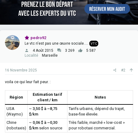
pedro92
Le vtc n'est pas une œuvre sociale.....
VTC
4 Août 2015
3 269
5 587
Localité
Marseille
16 Novembre 2025
#2
voila ce qui leur fait peur. :
Estimation tarif
Région
Notes
client / km
USA
~
3,50 $ à ~8,75
Tarifs urbains, dépend du trajet,
(Waymo)
$/km
base-fixe élevée.
Chine
~
0,06 $ à ~0,30
Très faible, marché « low-cost »
(robotaxis)
$/km
selon source
pour robotaxi commercial.