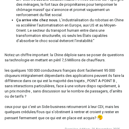
des ménages, le fort taux de propriétaires pour temporiser le
chômage massif qui s’annonce et promet vaguement un
renforcement du filet social.
Ça arrive vite chez nous.
L’industrialisation du robotaxi en Chine
va accélérer l’automatisation en Europe, aux US et au Moyen-
Orient. Le secteur du transport humain entre dans une
transformation structurelle, où seuls les États capables
d’absorber le choc social éviteront l’instabilité."
Notez un chiffre important: la Chine déploie sans se poser de questions
sa technologie en mettant en péril 7,5 Millions de chauffeurs.
les quelques 100 000 conducteurs français dont facilement 95 000
cliqueurs intégralement dépendants des applications peuvent ils faire la
différence dans ce qui est la majorité des trajets , POINT A-POINT B ,
sans interactions particulières, face à une voiture dispo rapidement, à
un prix moindre , sans discussion sur le nombre de passagers, d'arrêts
ou de tarifs ?
ceux pour qui c'est un Side-business retourneront à leur CDI, mais les
quelques crédules/fous qui s'obstinent à rentrer et croient y rester en
pensant fermement que ce qui est en place est acquis?