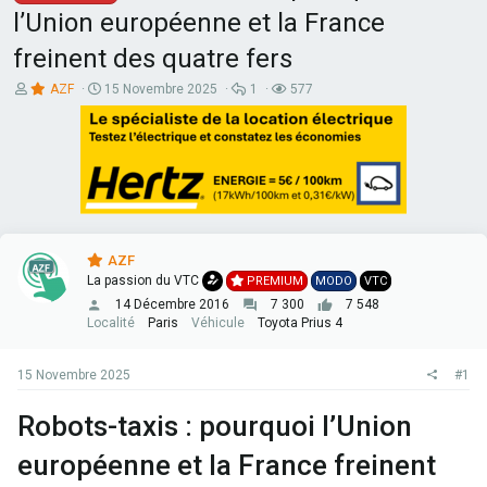
l’Union européenne et la France
freinent des quatre fers
A
D
R
V
AZF
15 Novembre 2025
1
577
u
a
é
u
t
t
p
e
e
e
o
s
u
d
n
r
e
s
d
d
e
e
é
s
l
b
a
u
AZF
d
t
i
La passion du VTC
PREMIUM
MODO
VTC
s
14 Décembre 2016
7 300
7 548
c
Localité
Paris
Véhicule
Toyota Prius 4
u
s
s
15 Novembre 2025
#1
i
o
Robots-taxis : pourquoi l’Union
n
européenne et la France freinent