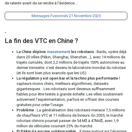
de ralentir avant de se rendre à l'évidence...
Messages Fusionnés
21 Novembre 2025
"
La fin des VTC en Chine ?
La Chine déploie
massivement
les robotaxis :
Baidu, opère déjà
dans 20 villes (Pékin, Shanghai, Shenzhen…), avec 14 millions de
trajets cumulés, dont 2,2 millions de trajets 100% autonomes au
dernier trimestre. c’est devenu le laboratoire mondial du robotaxi
(et ils sont bien plus avancés que les US).
La régulation y est open bar et la techno plus performante !
capteurs moins chers, meilleurs algorithmes, datasets
gigantesques… Les robotaxis sont devenus suffisamment
fiables pour être testés à grande échelle. Les villes soutiennent
activement l’expérimentation, parfois en offrant des courses
gratuites pour créer l’usage.
Problème :
La généralisation des robotaxis menace 7,5 millions
de chauffeurs VTC et 11 millions de livreurs. En 2035, le marché
robotaxi chinois pourrait passer de 54 M$ à 47Md$, avec 1,9
million de véhicules couvrant 25% du marché.
Et Pékin n’a aucune solution viable…
Il mise surtout sur l’épargne