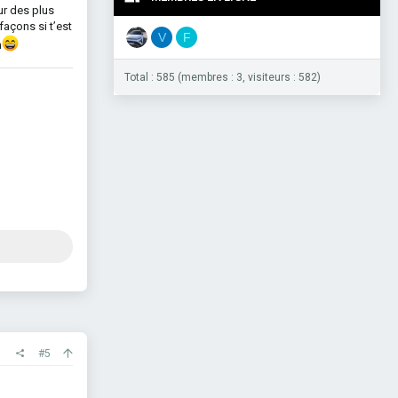
sur des plus
façons si t’est
V
F
n
Total : 585 (membres : 3, visiteurs : 582)
#5