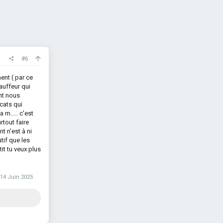
#6
ent ( par ce
hauffeur qui
ent nous
cats qui
a m..... c'est
rtout faire
t n'est à ni
utif que les
it tu veux plus
14 Juin 2025