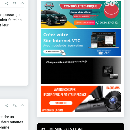
#3
a passe . je
uloir faire les
s leur
#4
tendre un
i deux minutes
 comme
MEMBRES EN LIGNE