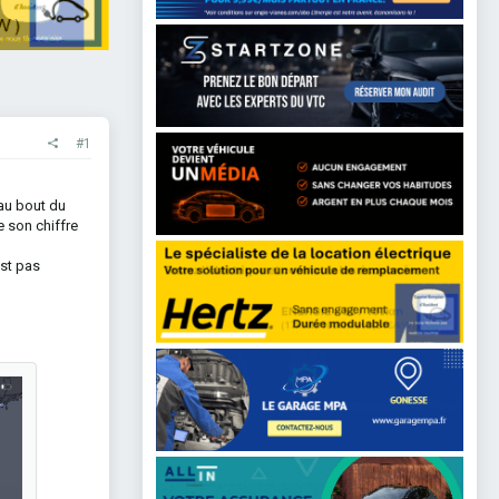
#1
 au bout du
e son chiffre
est pas