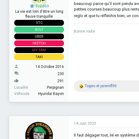
beaucoup parce qu’il sont pendu ave
Fréd69
petites courses beaucoup plus rentabl
La vie est loin d'être un long
reglo et que tu réfléchis bien, un con
fleuve tranquille
VTC
BOLT
Bonne route
UBER
HEETCH
MY SAM
TAXI
14 Octobre 2016
230
291
R
Togeo
et
jeremfl90
Localité
Perpignan
é
Véhicule
Hyundai Bayon
a
c
t
i
o
n
14 Juin 2025
s
:
Il faut dégager tout, lié en système d