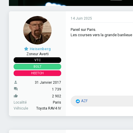
14 Juin 2025
Pareil sur Paris.
Les courses vers la grande banlieue 
Heisenberg
Zoneur Averti
VTC
BOLT
HEETCH
31 Janvier 2017
1 739
2 902
R
AZF
Localité
Paris
é
Véhicule
Toyota RAV4 IV
a
c
t
i
o