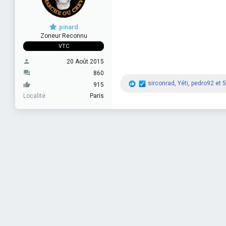
pinard
Zoneur Reconnu
VTC
20 Août 2015
860
R
sirconrad
,
Yéti
,
pedro92
et 5
915
é
Localité
Paris
a
c
t
i
o
n
s
: