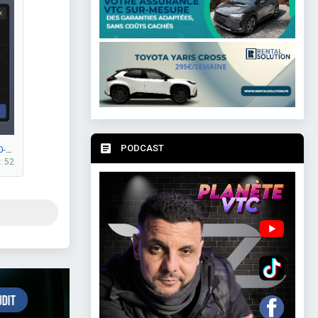
PODCAST
E861674C-12DE-4670-94C4-53E473E4C790.png
: 52