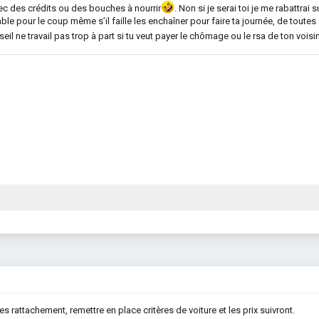
c des crédits ou des bouches à nourrir
. Non si je serai toi je me rabattrai 
e pour le coup même s’il faille les enchaîner pour faire ta journée, de toutes 
seil ne travail pas trop à part si tu veut payer le chômage ou le rsa de ton voisi
es rattachement, remettre en place critères de voiture et les prix suivront.