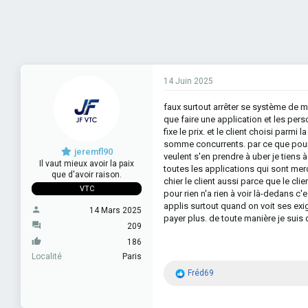
14 Juin 2025
faux surtout arrêter se système de me
que faire une application et les perso
fixe le prix. et le client choisi parmi 
somme concurrents. par ce que pour l
jeremfl90
veulent s'en prendre à uber je tiens à s
Il vaut mieux avoir la paix
toutes les applications qui sont merd
que d'avoir raison.
chier le client aussi parce que le cli
VTC
pour rien n'a rien à voir là-dedans c'
applis surtout quand on voit ses exi
14 Mars 2025
payer plus. de toute manière je suis
209
186
Localité
Paris
R
Fréd69
é
a
c