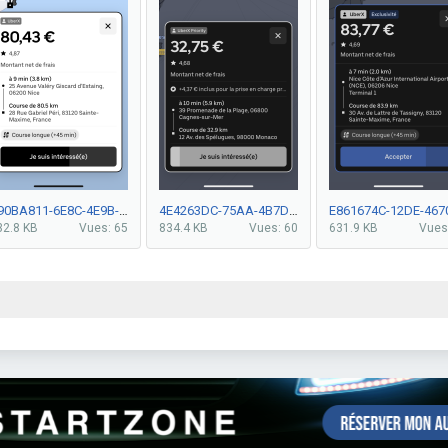
C90BA811-6E8C-4E9B-9541-075D10CA8488.png
4E4263DC-75AA-4B7D-9055-BCA556409A95.png
32.8 KB
Vues: 65
834.4 KB
Vues: 60
631.9 KB
Vues