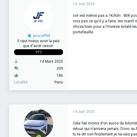
n
14 Juin 2025
s
:
ont est même pas a 1€/klm . 83€ pour 
vois pas ce qu'il y a faire. les manif 
chose bien pour a l'inverse éclaté leu
portefeuille.
jeremfl90
Il vaut mieux avoir la paix
que d'avoir raison.
VTC
14 Mars 2025
209
186
Localité
Paris
14 Juin 2025
Cela fait moins d’un euros du kilomèt
retour qui n’arrivera jamais. Donc a
tu te dit non finalement je ne vais p