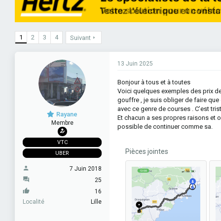
e
e
o
s
u
d
n
r
e
s
d
d
e
e
é
s
1
2
3
4
Suivant
l
b
a
u
d
t
13 Juin 2025
i
s
c
Bonjour à tous et à toutes
u
Voici quelques exemples des prix de 
s
gouffre , je suis obliger de faire qu
s
avec ce genre de courses . C’est tris
i
Rayane
Et chacun a ses propres raisons et ob
o
Membre
possible de continuer comme sa.
n
VTC
Pièces jointes
UBER
7 Juin 2018
25
16
Localité
Lille