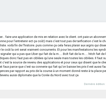
r... faire une application de mis en relation avec le client. ont paie un abonnem
nne pour l'entretenir ect ça coût) mais c'est tout pas de tarification c'est le c
la liste. voilà fin de l'histoire. puis comme ça cela feras plaisir aux aigris qui dis
e coût la ont serat vraiment concurrents. Et pour les manifestations les syndi
ignaler qui a pas que Uber qui fait de la m..... Bolt fait de la m..... hitch fait de l
iques donc faut pas en ciblées qu'une seule mais toutes les ciblées. Il faut su
ent c'est la source de revenu des applications et pour ceux qui disent que le clien
est faux parce que c'est sa connerie qui fait qu'on baisse les prix il est aussi fa
gences par rapport au prix de la course à un moment donné reste à ta place pet
 devenu aussi diplomate que la Corée du Nord avec tout ça
Dernière édition: