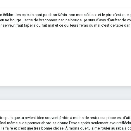
86klm . les calculs sont pas bon Kévin. non mes sérieux. et le pire c'est que ç
rien ne bouge . le trie de braconnier. rien ne bouge . je suis d'avis d'arrêter de vo
r serveur. faut tapé la ou fait mal et ce qui leurs feras du mal c'est de tapé dan
re puis que tu revient bien souvent à vide à moins de rester sur place est d’at
u final même si de premier abord sa donne l’envie après seulement avoir réfléch
as la faire et c’est une très bonne chose. À moins que tu aime rouler au rabais