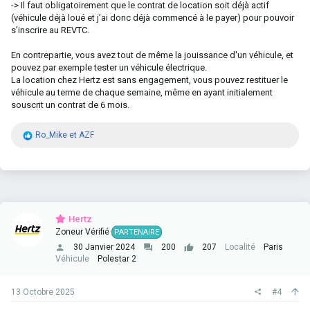
-> Il faut obligatoirement que le contrat de location soit déjà actif
(véhicule déjà loué et j’ai donc déjà commencé à le payer) pour pouvoir
s’inscrire au REVTC.
En contrepartie, vous avez tout de même la jouissance d'un véhicule, et
pouvez par exemple tester un véhicule électrique.
La location chez Hertz est sans engagement, vous pouvez restituer le
véhicule au terme de chaque semaine, même en ayant initialement
souscrit un contrat de 6 mois.
R
Ro_Mike
et
AZF
é
a
c
t
i
o
n
Hertz
s
Zoneur Vérifié
PARTENAIRE
:
30 Janvier 2024
200
207
Localité
Paris
Véhicule
Polestar 2
13 Octobre 2025
#4