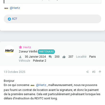
- Est-ce que l’agence de location peut fournir un contrat avec un
début de location différé (par exemple dans 4 semaines), qu’on
@Hertz
pourrait utiliser pour l’inscription au REVTC ?
- Ou bien, au contraire, il faut obligatoirement que le contrat de
R
AZF
location soit déjà actif (véhicule déjà loué et j’ai donc déjà
é
commencé à le payer) pour pouvoir s’inscrire au REVTC ?
a
c
Merci d’avance
t
i
o
n
Hertz
s
Zoneur Vérifié
PARTENAIRE
:
30 Janvier 2024
200
207
Localité
Paris
Véhicule
Polestar 2
13 Octobre 2025
#3
Bonjour
En ce qui concerne
@Hertz
, malheureusement, nous ne pouvons
pas fourni un contrat de location avant la signature, et donc le paiment
de la première semaine. Cela est particulièrement pénalisant lorsque les
délais d'instruction du REVTC sont long.