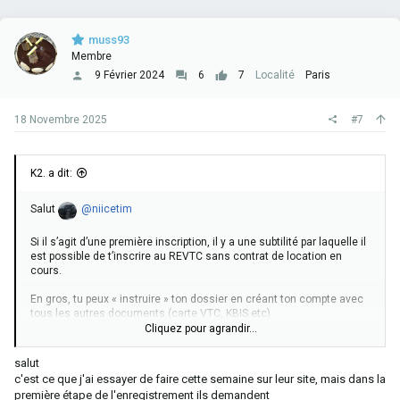
i
plus de 10jrs à traiter les demandes…
o
n
Contrairement à ce que suggère
@Hertz
je ne pense pas que tu
muss93
s
puisses demander un macaron événement lors de ta première
Membre
:
inscription. (Si quelqu’un sait confirmer)
9 Février 2024
6
7
Localité
Paris
Bon courage.
18 Novembre 2025
#7
K2. a dit:
Salut
@niicetim
Si il s’agit d’une première inscription, il y a une subtilité par laquelle il
est possible de t’inscrire au REVTC sans contrat de location en
cours.
En gros, tu peux « instruire » ton dossier en créant ton compte avec
tous les autres documents (carte VTC, KBIS etc).
Une fois que ton dossier est pris en charge par le registre, ils te
Cliquez pour agrandir...
demanderont de fournir les documents propres au véhicule (CG
et/ou contrat de location) pour pouvoir valider définitivement ton
salut
inscription.
c'est ce que j'ai essayer de faire cette semaine sur leur site, mais dans la
première étape de l'enregistrement ils demandent
C’est seulement à partir de là que tu lances le contrat de location. Tu