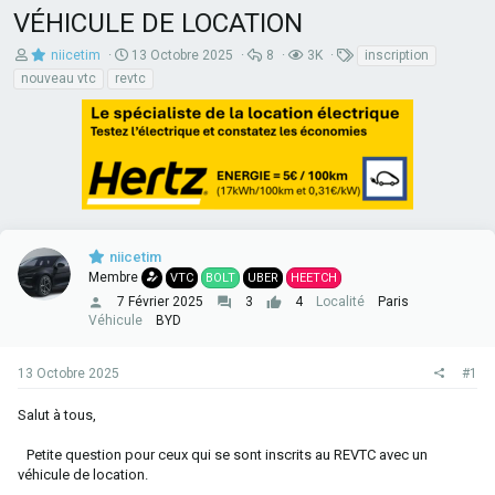
VÉHICULE DE LOCATION
A
D
R
V
T
niicetim
13 Octobre 2025
8
3K
inscription
u
a
é
u
a
nouveau vtc
revtc
t
t
p
e
g
e
e
o
s
s
u
d
n
r
e
s
d
d
e
e
é
s
l
b
a
u
d
t
i
niicetim
s
Membre
VTC
BOLT
UBER
HEETCH
c
u
7 Février 2025
3
4
Localité
Paris
s
Véhicule
BYD
s
i
o
13 Octobre 2025
#1
n
Salut à tous,
Petite question pour ceux qui se sont inscrits au REVTC avec un
véhicule de location.