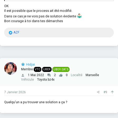
OK
Il est possible que le process ait été modifié.
Dans ce cas je ne vois pas de solution évidente
Bon courage à toi dans tes démarches
R
AZF
é
a
c
t
i
o
n
Hidjai
s
Membre
VTC
UBER
UBER EATS
:
1 Mai 2022
2
0
Localité
Marseille
Véhicule
Toyota bz4x
7 Janvier 2026
#9
Quelqu'un a pu trouver une solution a ça ?