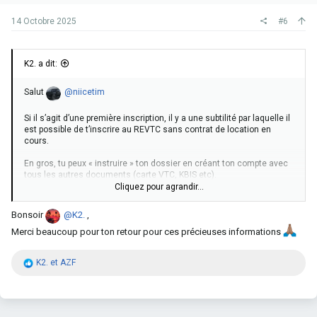
14 Octobre 2025
#6
K2. a dit:
Salut
@niicetim
Si il s’agit d’une première inscription, il y a une subtilité par laquelle il
est possible de t’inscrire au REVTC sans contrat de location en
cours.
En gros, tu peux « instruire » ton dossier en créant ton compte avec
tous les autres documents (carte VTC, KBIS etc).
Une fois que ton dossier est pris en charge par le registre, ils te
Cliquez pour agrandir...
demanderont de fournir les documents propres au véhicule (CG
et/ou contrat de location) pour pouvoir valider définitivement ton
Bonsoir
@K2.
,
inscription.
Merci beaucoup pour ton retour pour ces précieuses informations
C’est seulement à partir de là que tu lances le contrat de location. Tu
récupères les docs et tu les charges en ligne. Tu recevras ensuite
R
K2.
et
AZF
tes macarons provisoires puis les définitifs.
é
a
Saches également que certains loueurs sont flexibles et décalent
c
jusqu’à 10jrs la date de début effective de ta location, une fois que
t
tu l’a réservé. Mais dans tous les cas, le registre met actuellement