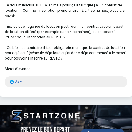
Je dois m’inscrire au REVTC, mais pour ça il faut que j’ai un contrat de
location. Comme l’inscription prend environ 2 à 4 semaines, je voulais
savoir :
- Est-ce que l’agence de location peut fournir un contrat avec un début
de location différé (par exemple dans 4 semaines), qu’on pourrait
utiliser pour l’inscription au REVTC ?
- Ou bien, au contraire, il faut obligatoirement que le contrat de location
soit déjà actif (véhicule déjà loué et j’ai donc déjà commencé à le payer)
pour pouvoir s’inscrire au REVTC ?
Merci d’avance
R
AZF
é
a
c
t
i
o
n
s
: