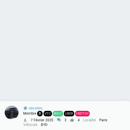
niicetim
Membre
VTC
BOLT
UBER
HEETCH
7 Février 2025
3
4
Localité
Paris
Véhicule
BYD