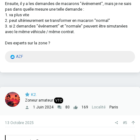
Ensuite, il y a les demandes de macarons "événement", mais je ne sais
pas dans quelle mesure une telle demande :
1. va plus vite
2. peut ultérieurement se transformer en macaron "normal"
3. si 2 demandes "événement" et "normale" peuvent être simutanées
avec le même véhicule / même contrat.
Des experts sur la zone ?
R
AZF
é
a
c
t
i
o
n
K2.
s
Zoneur amateur
VTC
:
1 Juin 2024
80
169
Localité
Paris
13 Octobre 2025
#5