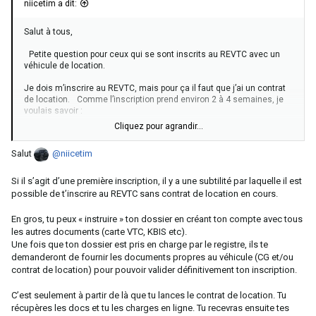
niicetim a dit:
Salut à tous,
Petite question pour ceux qui se sont inscrits au REVTC avec un
véhicule de location.
Je dois m’inscrire au REVTC, mais pour ça il faut que j’ai un contrat
de location. Comme l’inscription prend environ 2 à 4 semaines, je
voulais savoir :
Cliquez pour agrandir...
- Est-ce que l’agence de location peut fournir un contrat avec un
début de location différé (par exemple dans 4 semaines), qu’on
Salut
@niicetim
pourrait utiliser pour l’inscription au REVTC ?
- Ou bien, au contraire, il faut obligatoirement que le contrat de
Si il s’agit d’une première inscription, il y a une subtilité par laquelle il est
location soit déjà actif (véhicule déjà loué et j’ai donc déjà
possible de t’inscrire au REVTC sans contrat de location en cours.
commencé à le payer) pour pouvoir s’inscrire au REVTC ?
En gros, tu peux « instruire » ton dossier en créant ton compte avec tous
Merci d’avance
les autres documents (carte VTC, KBIS etc).
Une fois que ton dossier est pris en charge par le registre, ils te
demanderont de fournir les documents propres au véhicule (CG et/ou
contrat de location) pour pouvoir valider définitivement ton inscription.
C’est seulement à partir de là que tu lances le contrat de location. Tu
récupères les docs et tu les charges en ligne. Tu recevras ensuite tes