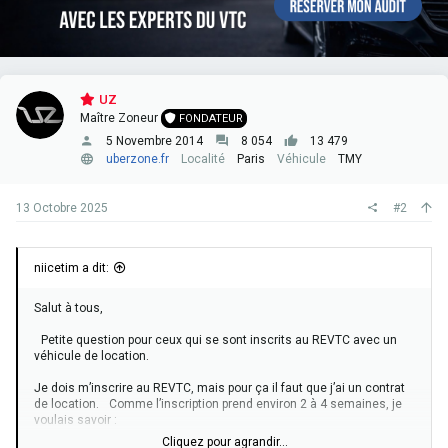
UZ
Maître Zoneur
FONDATEUR
5 Novembre 2014
8 054
13 479
uberzone.fr
Localité
Paris
Véhicule
TMY
13 Octobre 2025
#2
niicetim a dit:
Salut à tous,
Petite question pour ceux qui se sont inscrits au REVTC avec un
véhicule de location.
Je dois m’inscrire au REVTC, mais pour ça il faut que j’ai un contrat
de location. Comme l’inscription prend environ 2 à 4 semaines, je
voulais savoir :
Cliquez pour agrandir...