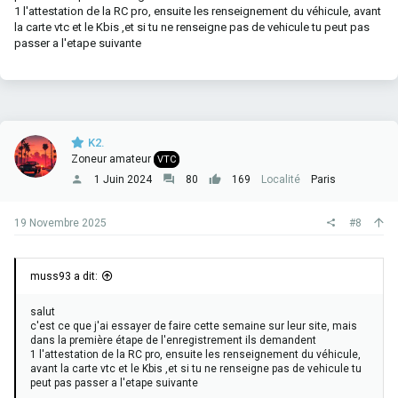
1 l'attestation de la RC pro, ensuite les renseignement du véhicule, avant
récupères les docs et tu les charges en ligne. Tu recevras ensuite
la carte vtc et le Kbis ,et si tu ne renseigne pas de vehicule tu peut pas
tes macarons provisoires puis les définitifs.
passer a l'etape suivante
Saches également que certains loueurs sont flexibles et décalent
jusqu’à 10jrs la date de début effective de ta location, une fois que
tu l’a réservé. Mais dans tous les cas, le registre met actuellement
plus de 10jrs à traiter les demandes…
Contrairement à ce que suggère
@Hertz
je ne pense pas que tu
K2.
puisses demander un macaron événement lors de ta première
Zoneur amateur
inscription. (Si quelqu’un sait confirmer)
VTC
1 Juin 2024
80
169
Localité
Paris
Bon courage.
19 Novembre 2025
#8
muss93 a dit:
salut
c'est ce que j'ai essayer de faire cette semaine sur leur site, mais
dans la première étape de l'enregistrement ils demandent
1 l'attestation de la RC pro, ensuite les renseignement du véhicule,
avant la carte vtc et le Kbis ,et si tu ne renseigne pas de vehicule tu
peut pas passer a l'etape suivante