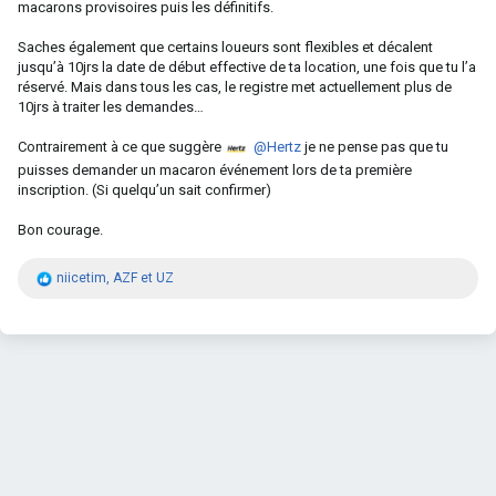
macarons provisoires puis les définitifs.
Saches également que certains loueurs sont flexibles et décalent
jusqu’à 10jrs la date de début effective de ta location, une fois que tu l’a
réservé. Mais dans tous les cas, le registre met actuellement plus de
10jrs à traiter les demandes…
Contrairement à ce que suggère
@Hertz
je ne pense pas que tu
puisses demander un macaron événement lors de ta première
inscription. (Si quelqu’un sait confirmer)
Bon courage.
R
niicetim
,
AZF
et
UZ
é
a
c
t
i
o
n
s
: