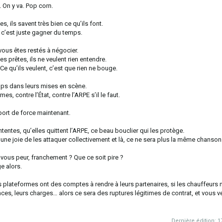
. On y va. Pop corn.
, ils savent très bien ce qu’ils font.
s, c’est juste gagner du temps.
us êtes restés à négocier.
es prêtes, ils ne veulent rien entendre.
. Ce qu’ils veulent, c’est que rien ne bouge.
mps dans leurs mises en scène.
s, contre l’État, contre l’ARPE s’il le faut.
pport de force maintenant.
tentes, qu’elles quittent l’ARPE, ce beau bouclier qui les protège.
 une joie de les attaquer collectivement et là, ce ne sera plus la même chanson
-vous peur, franchement ? Que ce soit pire ?
ge alors.
 plateformes ont des comptes à rendre à leurs partenaires, si les chauffeurs 
nces, leurs charges… alors ce sera des ruptures légitimes de contrat, et vous v
Dernière édition:
1