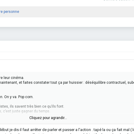
re personne
re leur cinéma.
maintenant, et faites constater tout ça par huissier : déséquilibre contractuel, su
en. On y va. Pop corn.
tes, ils savent très bien ce qu’ils font.
es, c’est juste gagner du temps.
Cliquez pour agrandir...
ous êtes restés à négocier.
outes prêtes, ils ne veulent rien entendre.
but je dis il faut arrêter de parler et passer a l'action . tapé la ou ça fait mal ( 
en. Ce qu’ils veulent, c’est que rien ne bouge.