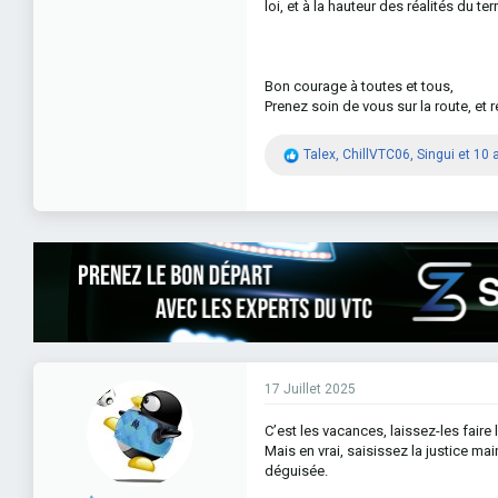
loi, et à la hauteur des réalités du terr
Bon courage à toutes et tous,
Prenez soin de vous sur la route, et 
R
Talex
,
ChillVTC06
,
Singui
et 10 
é
a
c
t
i
o
n
s
:
17 Juillet 2025
C’est les vacances, laissez-les faire 
Mais en vrai, saisissez la justice mai
déguisée.