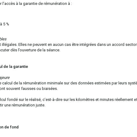
 l’accès à la garantie de rémunération à :
 à 5 %
bles
illégales. Elles ne peuvent en aucun cas être intégrées dans un accord sectori
uter dès l’ouverture de la séance.
 de la garantie
ajeure
e calcul de la rémunération minimale sur des données estimées par leurs sys
sont souvent fausses ou biaisées.
 fondé sur le réalisé, c’est-à-dire sur les kilomètres et minutes réellement e
tir une rémunération juste.
on de fond