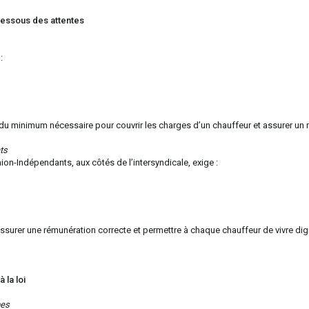
dessous des attentes
:
u minimum nécessaire pour couvrir les charges d’un chauffeur et assurer un 
ts
on-Indépendants, aux côtés de l’intersyndicale, exige :
ssurer une rémunération correcte et permettre à chaque chauffeur de vivre d
 la loi
mes