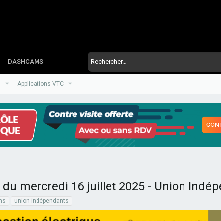
DASHCAMS
C
Applications VTC
du mercredi 16 juillet 2025 - Union Indé
ns
union-indépendants