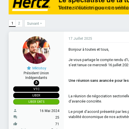
e
e
o
s
s
u
d
n
r
e
s
d
d
e
e
é
s
1
2
Suivant
l
b
a
u
d
t
i
17 Juillet 2025
s
c
Bonjour à toutes et tous,
u
s
Je vous partage le compte rendu d’U
s
s’est tenue ce mercredi 16 juillet 202
i
Mktotoy
o
Président Union
n
Indépendants
Une réunion sans avancée pour le
VTC
UBER
La réunion de négociation sectoriel
d’avancée concrète.
UBER EATS
16 Mai 2024
Le projet d’accord présenté par les pl
viabilité économique de nos activité
25
71