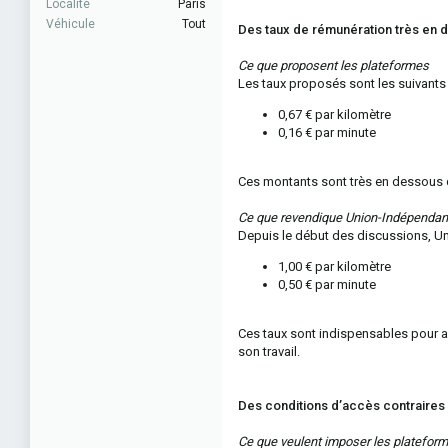
Localité
Paris
Véhicule
Tout
Des taux de rémunération très en 
Ce que proposent les plateformes
Les taux proposés sont les suivants 
0,67 € par kilomètre
0,16 € par minute
Ces montants sont très en dessous d
Ce que revendique Union-Indépendan
Depuis le début des discussions, Uni
1,00 € par kilomètre
0,50 € par minute
Ces taux sont indispensables pour a
son travail.
Des conditions d’accès contraires à
Ce que veulent imposer les platefor