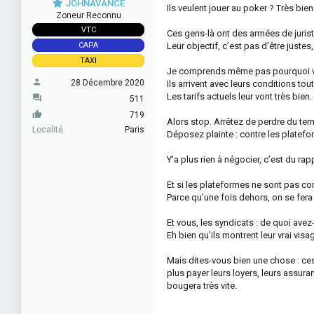
JOHNAVANCE
Ils veulent jouer au poker ? Très bien
Zoneur Reconnu
VTC
Ces gens-là ont des armées de juristes
Leur objectif, c’est pas d’être juste
CAPA
TAXI
Je comprends même pas pourquoi vo
28 Décembre 2020
Ils arrivent avec leurs conditions tout
Les tarifs actuels leur vont très bien
511
719
Alors stop. Arrêtez de perdre du te
Localité
Paris
Déposez plainte : contre les plateforme
Y’a plus rien à négocier, c’est du ra
Et si les plateformes ne sont pas con
Parce qu’une fois dehors, on se fera
Et vous, les syndicats : de quoi avez
Eh bien qu’ils montrent leur vrai visa
Mais dites-vous bien une chose : ces
plus payer leurs loyers, leurs assura
bougera très vite.