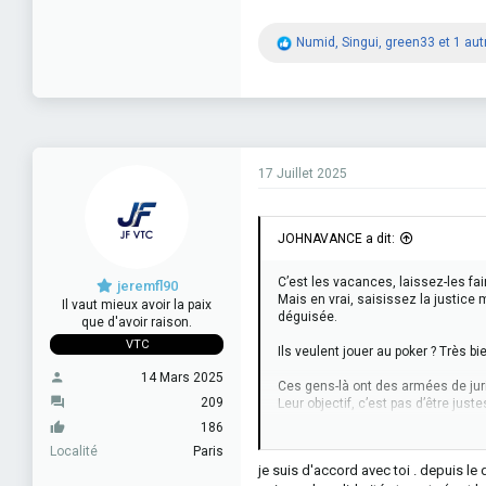
R
Numid
,
Singui
,
green33
et 1 aut
é
a
c
t
i
o
n
17 Juillet 2025
s
:
JOHNAVANCE a dit:
C’est les vacances, laissez-les fai
jeremfl90
Mais en vrai, saisissez la justice 
Il vaut mieux avoir la paix
déguisée.
que d'avoir raison.
VTC
Ils veulent jouer au poker ? Très bi
14 Mars 2025
Ces gens-là ont des armées de juris
209
Leur objectif, c’est pas d’être just
186
Je comprends même pas pourquoi v
Localité
Paris
Ils arrivent avec leurs conditions t
je suis d'accord avec toi . depuis le dé
Les tarifs actuels leur vont très bi