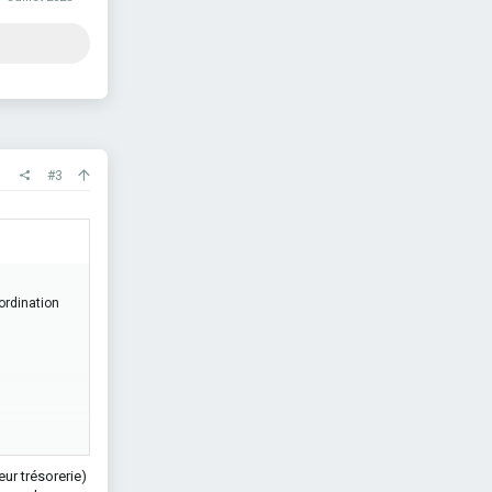
#3
bordination
leur trésorerie)