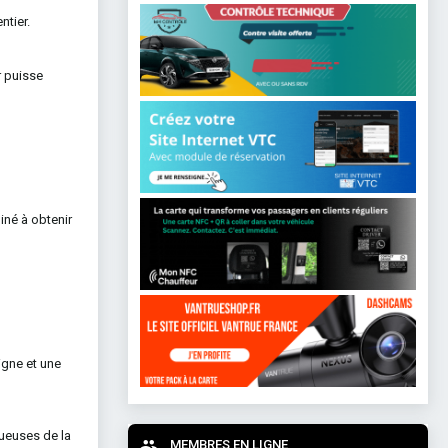
ntier.
r puisse
iné à obtenir
igne et une
ueuses de la
MEMBRES EN LIGNE