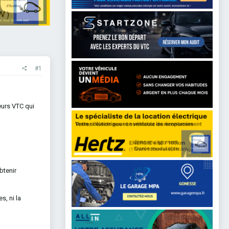
#1
eurs VTC qui
btenir
s, ni la