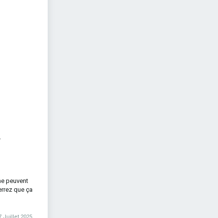
.
ne peuvent
errez que ça
7 Juillet 2025